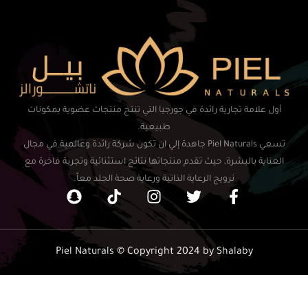
أول علامة تجارية رائدة في جورجيا التي تنتج منتجات عضوية بمكونات
طبيعية.
تسعي Piel Naturals جاهدة إلي ان تكون شركة رائدة وعالمية في مجال
العناية بالبشرة, حيث تقدم منتجاتها نتائج استثنائية وتجربة فاخرة مع
ترويج الرعاية الذاتية ورعاية صحة الجلد معاً.
Piel Naturals © Copyright 2024 by Shalaby