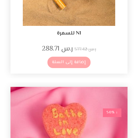
N1 للسمرة
ر.س
288.71
ر.س
577.42
إضافة إلى السلة
↓ 50%