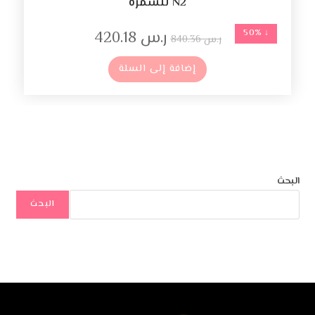
N2 للسمرة
↓ 50%
ر.س
420.18
ر.س
840.36
إضافة إلى السلة
البحث
البحث