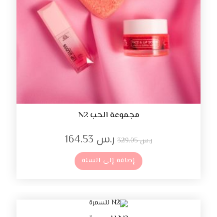
مجموعة الحب N2
ر.س
164.53
ر.س
329.05
إضافة إلى السلة