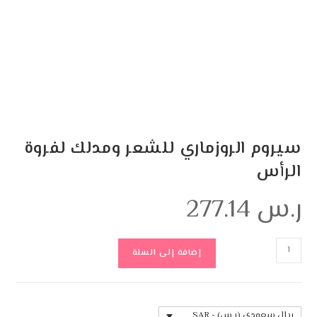
سيروم الروزماري للشعر ومدلك لفروة
الرأس
ر.س
277.14
إضافة إلى السلة
ريال سعودي (ر.س) - SAR