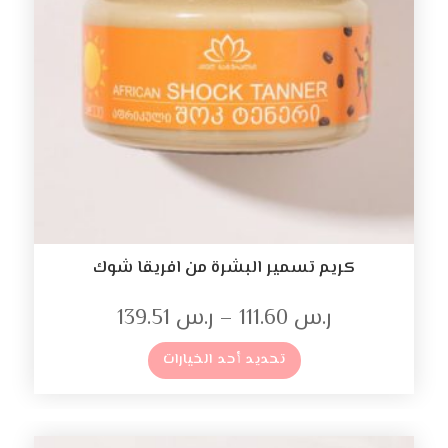
كريم تسمير البشرة من افريقا شوك
ر.س
111.60
–
ر.س
139.51
تحديد أحد الخيارات