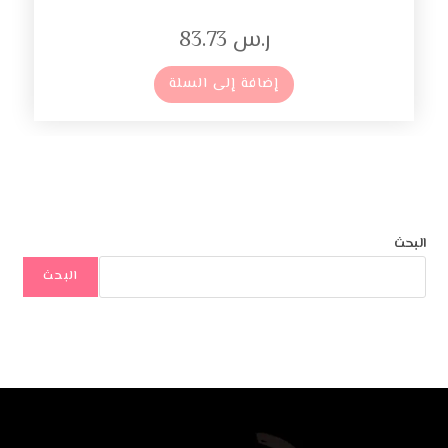
ر.س
83.73
إضافة إلى السلة
البحث
البحث