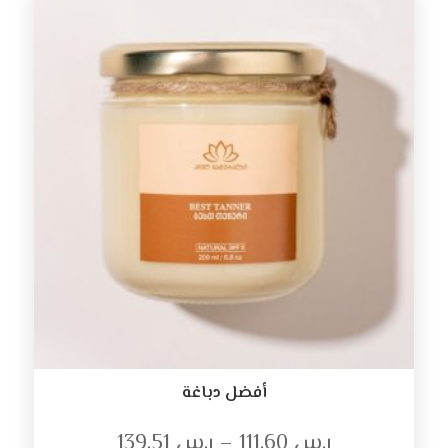
أفضل دباغة
ر.س
111.60
–
ر.س
139.51