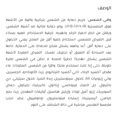
الوصف
واقي الشمس:
كريم حماية من الشمس بتركيبة واقية من الأشعة
فوق البنفسجية UVB-UVA-IR، يوفر حماية مثالية ضد أشعة الشمس،
ويقلل من خطر احمرار الجلد وتهيجه. كيفية الاستخدام: ضعيه بسخاء
قبل التعرض للشمس. استخدام كمية أقل من المنتج يعني الحصول
على حماية أقل. أعد وضعه بشكل متكرر للحفاظ على الحماية، خاصة
بعد السباحة أو التعرق أو تجفيف نفسك. التعرض المفرط لأشعة
الشمس يشكل تهديدًا خطيرًا للصحة. لا تظل في الشمس لفترة
طويلة، حتى إذا كنت تستخدم منتجًا واقيًا من الشمس. المكونات: ماء
مقطر، أكسيد الزنك، ثاني أكسيد التيتانيوم، زيت الأفوكادو، الجلسرين،
بولي إيزوبرات 60، كحول سيتوستيريل، زبدة الشيا، كحول سيتيلي، دي
بانثينول، جل الصبار، فينوكسي إيثانول، كابريليك جليكول، حمض
السوبريك، إيزو أميل لورات وإيثيل هكسيل أوليفات المهدرج، زيت بذور
كرامبي أبيسينيكا، إسترات فيتوستيرول، توكوفيرول، عطر. تجنب
ملامسة الملابس مباشرة في حالة الشطف على الفور.