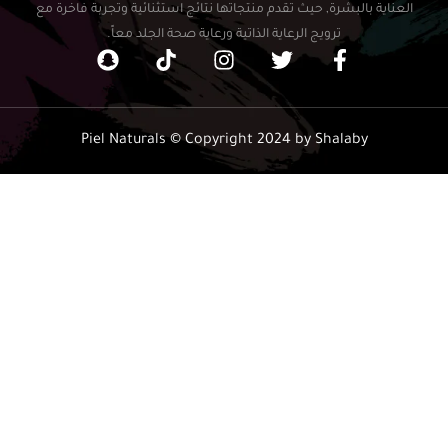
العناية بالبشرة, حيث تقدم منتجاتها نتائج استثنائية وتجربة فاخرة مع
ترويج الرعاية الذاتية ورعاية صحة الجلد معاً.
Piel Naturals © Copyright 2024 by Shalaby