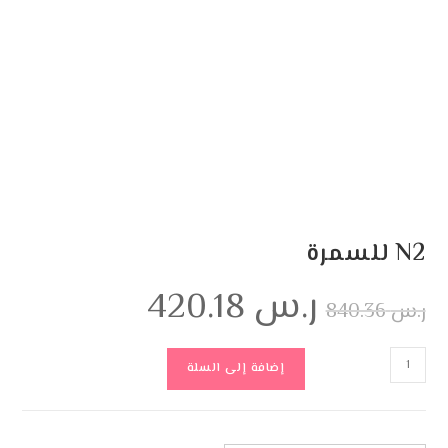
N2 للسمرة
ر.س
420.18
ر.س
840.36
إضافة إلى السلة