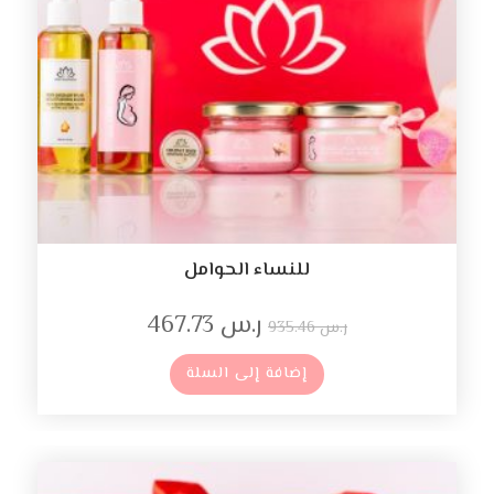
للنساء الحوامل
ر.س
467.73
ر.س
935.46
إضافة إلى السلة