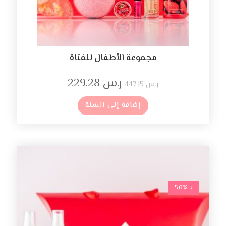
مجموعة الأطفال للفتاة
ر.س
229.28
ر.س
447.15
إضافة إلى السلة
↓ 50%