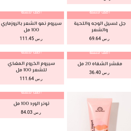
أضف للسلة
أضف للسلة
جل غسيل الوجه واللحية
سيروم نمو الشعر بالروزماري
والشعر
100 مل
111.45
69.64
ر.س
ر.س
أضف للسلة
أضف للسلة
سيروم الخروع المغذي
مقشر الشفاه 20 مل
للشعر 100 مل
36.40
ر.س
111.64
ر.س
أضف للسلة
تونر الورد 100 مل
84.03
ر.س