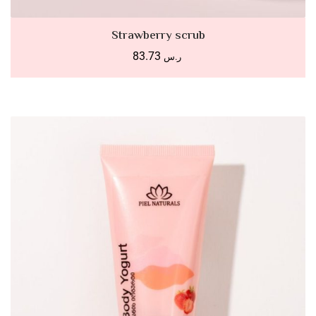
SELECT OPTIONS
Strawberry scrub
83.73
ر.س