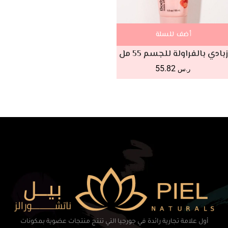
أضف للسلة
زبادي بالفراولة للجسم 55 مل
55.82
ر.س
أول علامة تجارية رائدة في جورجيا التي تنتج منتجات عضوية بمكونات