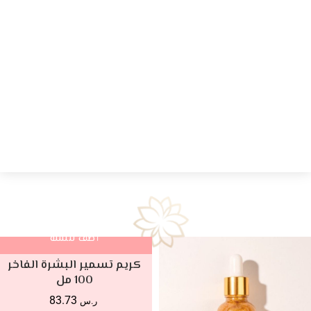
أضف للسلة
كريم تسمير البشرة الفاخر
100 مل
83.73
ر.س