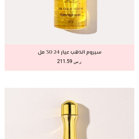
أضف للسلة
سيروم الذهب عيار 24 30 مل
211.59
ر.س