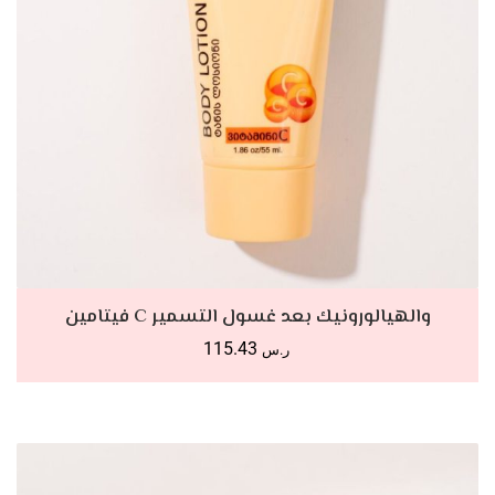
أضف للسلة
فيتامين C والهيالورونيك بعد غسول التسمير
115.43
ر.س