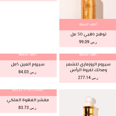
أضف للسلة
توهج ذهبي 30 مل
99.09
ر.س
أضف للسلة
أضف للسلة
سيروم الروزماري للشعر
سيروم العين 5مل
ومدلك لفروة الرأس
84.03
ر.س
277.14
ر.س
SELECT OPTIONS
مقشر القهوة الملكي
83.73
ر.س