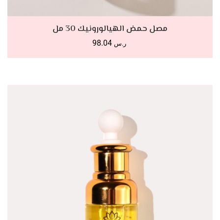
أضف للسلة
مصل حمض الهيالورونيك 30 مل
98.04
ر.س