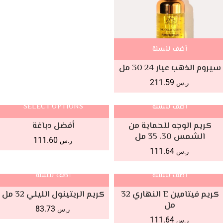
أضف للسلة
سيروم الذهب عيار 24 30 مل
211.59
ر.س
أضف للسلة
SELECT OPTIONS
كريم الوجه للحماية من
أفضل دباغة
الشمس 30، 35 مل
111.60
ر.س
111.64
ر.س
أضف للسلة
أضف للسلة
كريم فيتامين E النهاري 32
كريم الريتينول الليلي 32 مل
مل
83.73
ر.س
111.64
ر.س