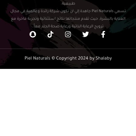
طبيعية.
تسعي Piel Naturals جاهدة إلي ان تكون شركة رائدة وعالمية في مجال
العناية بالبشرة, حيث تقدم منتجاتها نتائج استثنائية وتجربة فاخرة مع
ترويج الرعاية الذاتية ورعاية صحة الجلد معاً.
Piel Naturals © Copyright 2024 by Shalaby