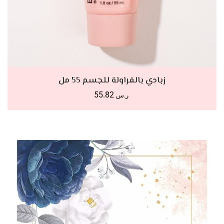
أضف للسلة
زبادي بالفراولة للجسم 55 مل
55.82
ر.س