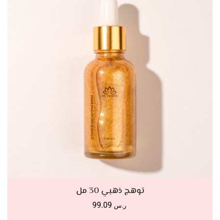
أضف للسلة
توهج ذهبي 30 مل
99.09
ر.س