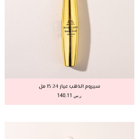
أضف للسلة
سيروم الذهب عيار 24 15 مل
140.11
ر.س