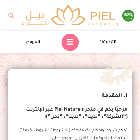
التصنيفات
العروض
1. المقدمة
مرحبًا بكم في متجر Piel Naturals عبر الإنترنت
(“الشركة”، “لدينا”، “لدينا”، “نحن”)!
تحكم شروط وأحكام الخدمة هذه (“الشروط”، “شروط الخدمة”)
استخدامك لموقعنا الإلكتروني الموجود على –