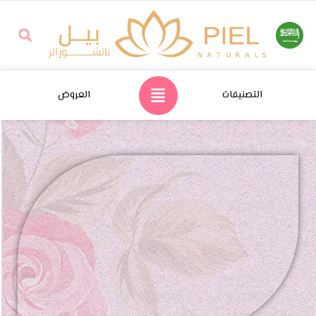
التصنيفات
العروض