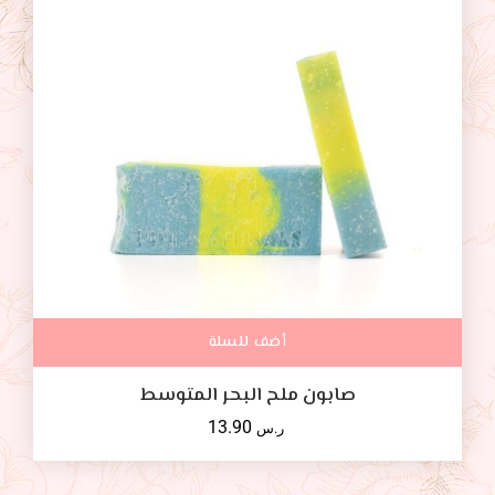
أضف للسلة
صابون ملح البحر المتوسط
13.90
ر.س