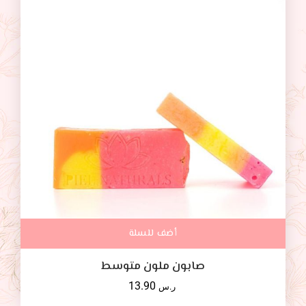
أضف للسلة
صابون ملون متوسط
13.90
ر.س