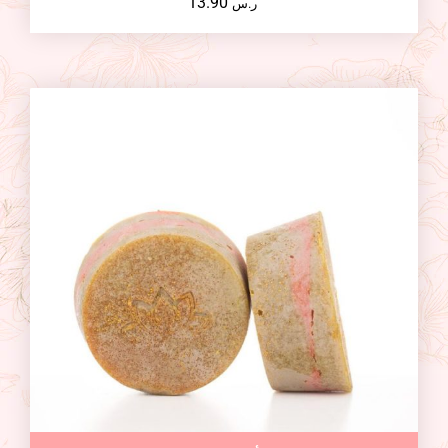
13.90
ر.س