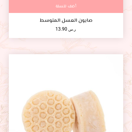
أضف للسلة
صابون العسل المتوسط
13.90
ر.س