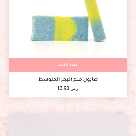
أضف للسلة
صابون ملح البحر المتوسط
13.90
ر.س