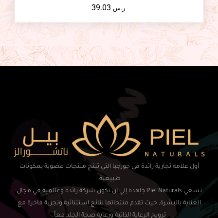
39.03
ر.س
أول علامة تجارية رائدة في جورجيا التي تنتج منتجات عضوية بمكونات
طبيعية.
تسعي Piel Naturals جاهدة إلي ان تكون شركة رائدة وعالمية في مجال
العناية بالبشرة, حيث تقدم منتجاتها نتائج استثنائية وتجربة فاخرة مع
ترويج الرعاية الذاتية ورعاية صحة الجلد معاً.