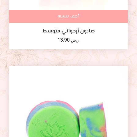
أضف للسلة
صابون أرجواني متوسط
13.90
ر.س