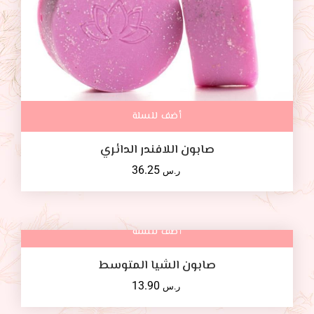
أضف للسلة
صابون اللافندر الدائري
36.25
ر.س
أضف للسلة
صابون الشيا المتوسط
13.90
ر.س