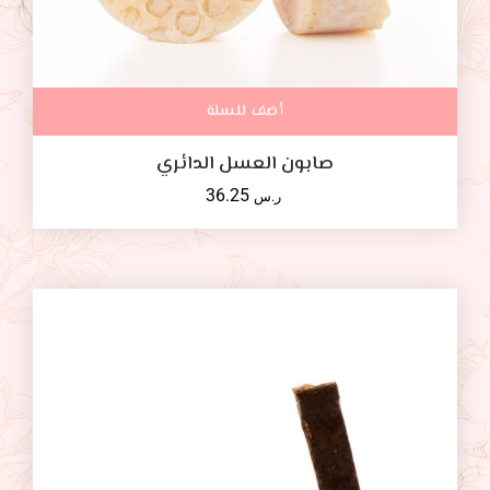
أضف للسلة
صابون العسل الدائري
36.25
ر.س