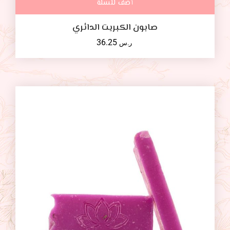
أضف للسلة
صابون الكبريت الدائري
36.25
ر.س