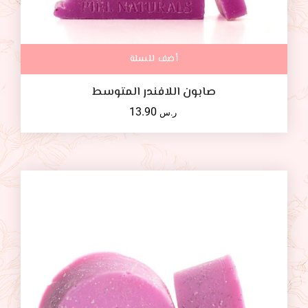
أضف للسلة
صابون اللافندر المتوسط
13.90
ر.س