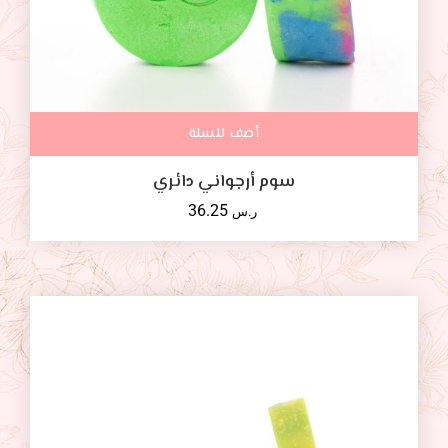
أضف للسلة
سوم أرجواني دائري
36.25
ر.س