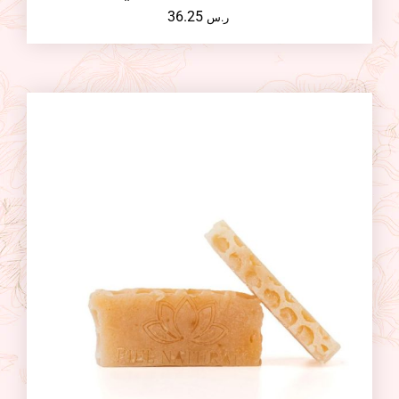
36.25
ر.س