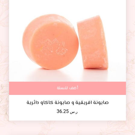
أضف للسلة
صابونة افريقية و صابونة كاكاو دائرية
36.25
ر.س