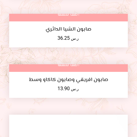
أضف للسلة
صابون الشيا الدائري
36.25
ر.س
أضف للسلة
صابون افريقي وصابون كاكاو وسط
13.90
ر.س