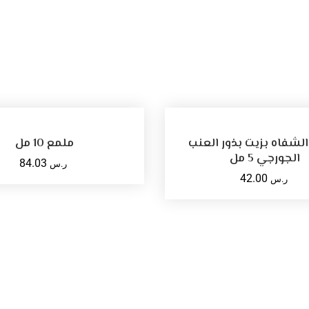
أضف للسلة
SELECT OPTIONS
لشفاه بزيت بذور العنب
ملمع 10 مل
الجورجي 5 مل
84.03
ر.س
42.00
ر.س