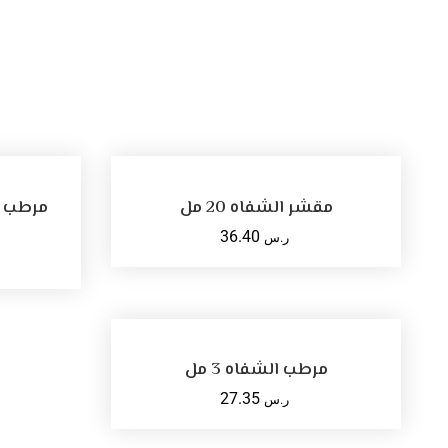
أضف للسلة
مقشر الشفاه 20 مل
مرطب ا
36.40
ر.س
SELECT OPTIONS
مرطب الشفاه 3 مل
27.35
ر.س