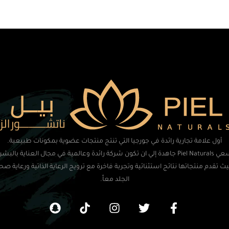
أول علامة تجارية رائدة في جورجيا التي تنتج منتجات عضوية بمكونات طبيعية.
تسعي Piel Naturals جاهدة إلي ان تكون شركة رائدة وعالمية في مجال العناية بالبشر
ث تقدم منتجاتها نتائج استثنائية وتجربة فاخرة مع ترويج الرعاية الذاتية ورعاية صح
الجلد معاً.