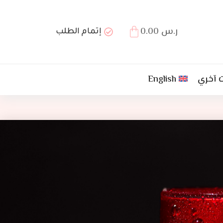
ر.س
0.00
إتمام الطلب
 آخري
English