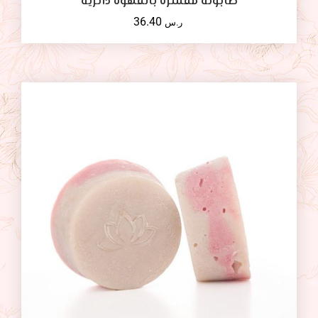
صابونة مقشرة بالقهوة دائرية
36.40
ر.س