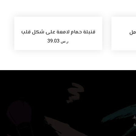
أضف للسلة
قنبلة حمام لامعة على شكل قلب
39.03
ر.س
ة,
ة