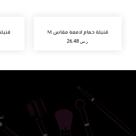
أضف للسلة
قنبلة حمام لامعة مقاس M
قنبلة
26.48
ر.س
حي