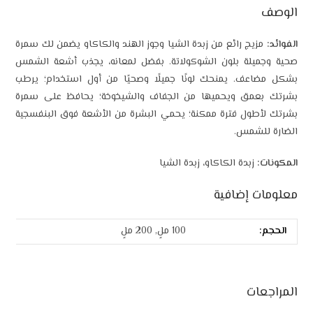
الوصف
الفوائد:
مزيج رائع من زبدة الشيا وجوز الهند والكاكاو يضمن لك سمرة
صحية وجميلة بلون الشوكولاتة. بفضل لمعانه، يجذب أشعة الشمس
بشكل مضاعف. يمنحك لونًا جميلًا وصحيًا من أول استخدام؛ يرطب
بشرتك بعمق ويحميها من الجفاف والشيخوخة؛ يحافظ على سمرة
بشرتك لأطول فترة ممكنة؛ يحمي البشرة من الأشعة فوق البنفسجية
الضارة للشمس.
المكونات:
زبدة الكاكاو، زبدة الشيا
معلومات إضافية
الحجم:
100 ملٍ, 200 ملٍ
المراجعات