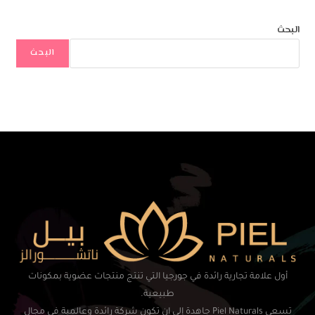
البحث
البحث
أول علامة تجارية رائدة في جورجيا التي تنتج منتجات عضوية بمكونات
طبيعية.
تسعي Piel Naturals جاهدة إلي ان تكون شركة رائدة وعالمية في مجال