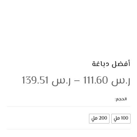
أفضل دباغة
ر.س
111.60
–
ر.س
139.51
الحجم:
100 ملٍ
200 ملٍ