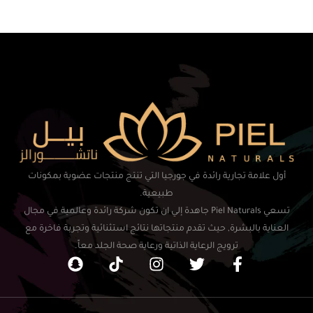
أول علامة تجارية رائدة في جورجيا التي تنتج منتجات عضوية بمكونات
طبيعية.
تسعي Piel Naturals جاهدة إلي ان تكون شركة رائدة وعالمية في مجال
العناية بالبشرة, حيث تقدم منتجاتها نتائج استثنائية وتجربة فاخرة مع
ترويج الرعاية الذاتية ورعاية صحة الجلد معاً.