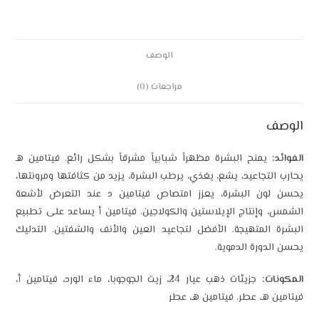
الوصف
مراجعات (0)
الوصف
الفوائد:
يمنح البشرة مظهراً شبابياً مشرقاً بشكل رائع. فيتامين هـ
يحارب التجاعيد، يشع، يغذي، يرطب البشرة، يزيد من كثافتها ومرونتها،
يحسن لون البشرة، يعزز امتصاص فيتامين د عند التعرض لأشعة
الشمس، وإنتاج الإيلاستين والكولاجين. فيتامين أ يساعد على تطبيع
البشرة المتهيجة. الأفضل لتجاعيد العين والأنف والشفتين. التدليك
يحسن الدورة الدموية.
المكونات:
جزيئات ذهب عيار 24، زيت الجوجوبا، ماء الورد، فيتامين أ،
فيتامين هـ، عطر. فيتامين هـ، عطر